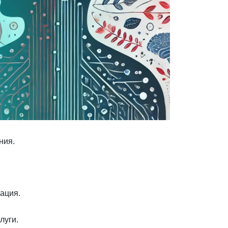
ния.
ация.
луги.