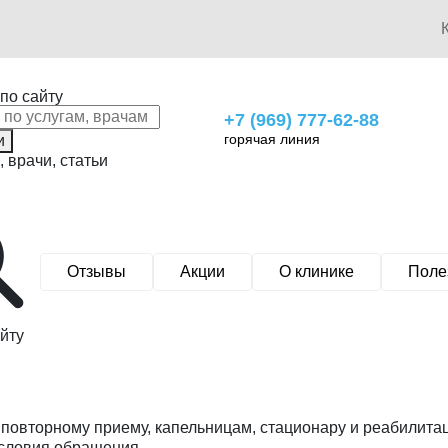
по сайту
+7 (969) 777-62-88
горячая линия
и
, врачи, статьи
Отзывы
Акции
О клинике
Поле
йту
повторному приему, капельницам, стационару и реабилита
условия обращения.