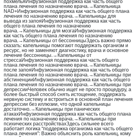
похмелья
Инфузионная поддержка как часть общего
плана лечения по назначению врача.
→
Капельница
NAD+
Инфузионная поддержка как часть общего плана
лечения по назначению врача.
→
Капельницы для
вывода из запоя
Инфузионная поддержка как часть
общего плана лечения по назначению
врача.
→
Капельницы для мозга
Инфузионная поддержка
как часть общего плана лечения по назначению
врача.
→
Капельницы от бессонницы
Здесь важно прямо
сказать: капельницы помогают поддержать организм и
ресурс, но не заменяют диагностику, врача и основное
лечение бессонницы.
→
Капельницы от
стресса
Инфузионная поддержка как часть общего
плана лечения по назначению врача.
→
Капельницы
после запоя
Инфузионная поддержка как часть общего
плана лечения по назначению врача.
→
Капельницы при
абстиненции
Инфузионная поддержка как часть общего
плана лечения по назначению врача.
→
Капельницы при
депрессии
Человек обычно ищет не просто процедуру, а
более быстрый способ снять истощение, поддержать
нервную систему и встроиться в основной план лечения
депрессии без иллюзии, что одной капельницы
достаточно.
→
Капельницы при панических
атаках
Инфузионная поддержка как часть общего плана
лечения по назначению врача.
→
Капельницы при
психических расстройствах
Здесь сильнее всего
работает логика “поддержка организма как часть общего
плана лечения”: Важно объяснить роль капельниц, кому