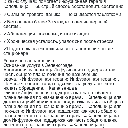
В каких случаях помогает инфузионная терапия
Капельница — быстрый способ восстановить состояние.
✓
Сильная тревога, паника — не снимается таблетками
✓
Бессонница более 3 суток, истощение нервной
системы
✓
Абстиненция, похмелье, интоксикация
✓
Хроническая усталость, упадок сил после стресса
✓
Подготовка к лечению или восстановление после
стационара
Услуги по направлению
Основные услуги в Зеленограде
Анонимная капельница
Инфузионная поддержка как
часть общего плана лечения по назначению
врача.
→
Инфузионная терапия
Инфузионная терапия.
Помогает понять, когда подходит эта услуга и с чего
начать обращение.
→
Капельница в
клинике
Инфузионная поддержка как часть общего
плана лечения по назначению врача.
→
Капельница для
детоксикации
Инфузионная поддержка как часть общего
плана лечения по назначению врача.
→
Капельница для
похудения
Инфузионная поддержка как часть общего
плана лечения по назначению врача.
→
Капельница на
дом
Инфузионная поддержка как часть общего плана
лечения по назначению врача.
→
Капельница от