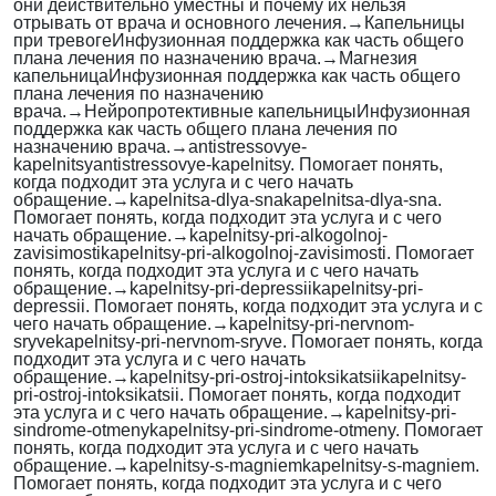
они действительно уместны и почему их нельзя
отрывать от врача и основного лечения.
→
Капельницы
при тревоге
Инфузионная поддержка как часть общего
плана лечения по назначению врача.
→
Магнезия
капельница
Инфузионная поддержка как часть общего
плана лечения по назначению
врача.
→
Нейропротективные капельницы
Инфузионная
поддержка как часть общего плана лечения по
назначению врача.
→
antistressovye-
kapelnitsy
antistressovye-kapelnitsy. Помогает понять,
когда подходит эта услуга и с чего начать
обращение.
→
kapelnitsa-dlya-sna
kapelnitsa-dlya-sna.
Помогает понять, когда подходит эта услуга и с чего
начать обращение.
→
kapelnitsy-pri-alkogolnoj-
zavisimosti
kapelnitsy-pri-alkogolnoj-zavisimosti. Помогает
понять, когда подходит эта услуга и с чего начать
обращение.
→
kapelnitsy-pri-depressii
kapelnitsy-pri-
depressii. Помогает понять, когда подходит эта услуга и с
чего начать обращение.
→
kapelnitsy-pri-nervnom-
sryve
kapelnitsy-pri-nervnom-sryve. Помогает понять, когда
подходит эта услуга и с чего начать
обращение.
→
kapelnitsy-pri-ostroj-intoksikatsii
kapelnitsy-
pri-ostroj-intoksikatsii. Помогает понять, когда подходит
эта услуга и с чего начать обращение.
→
kapelnitsy-pri-
sindrome-otmeny
kapelnitsy-pri-sindrome-otmeny. Помогает
понять, когда подходит эта услуга и с чего начать
обращение.
→
kapelnitsy-s-magniem
kapelnitsy-s-magniem.
Помогает понять, когда подходит эта услуга и с чего