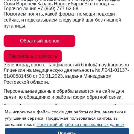
Сочи
Воронеж
Казань
Новосибирск
Все города →
Горячая линия
+7 (969) 777-62-88
Помогаем понять, какой формат помощи подходит
сейчас, и подсказываем следующий шаг без лишней
путаницы.
Обратный звонок
Рассчитать стоимость
Зеленоград
просп. Панфиловский 6
info@moydiagnos.ru
Лицензия на медицинскую деятельность №
Л041-01137-
61/00581450
от 30.01.2023, выдана Минздравом
Ростовской области.
Персональные данные обрабатываются на сайте для
связи по обращению и работы форм обратной связи.
Вся информация на сайте носит ознакомительный
характер и не заменяет очную консультацию врача.
Мы используем файлы cookie для работы сайта, аналитики и
Консультации по телефону и в мессенджерах не
улучшения сервиса. Продолжая пользоваться сайтом, вы
являются медицинской услугой.
соглашаетесь с
Политикой обработки персональных данных
.
Принять
в Зеленограде
Согласие на обработку данных