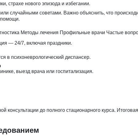
, страхе нового эпизода и избегании.
 или случайными советами. Важно объяснить, что происходи
 помощи.
гностика
Методы лечения
Профильные врачи
Частые вопр
ция — 24/7, включая праздники.
тся в психоневрологический диспансер.
р
инике, выезд врача или госпитализация.
й консультации до полного стационарного курса. Итоговая
ледованием