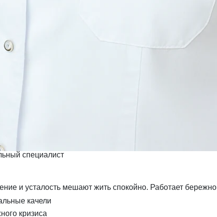
ьный специалист
жение и усталость мешают жить спокойно. Работает бережно
альные качели
жного кризиса