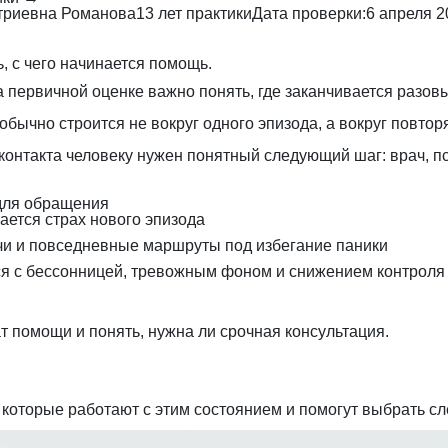
триевна Романова
13 лет практики
Дата проверки:
6 апреля 2
, с чего начинается помощь.
 первичной оценке важно понять, где заканчивается разовы
бычно строится не вокруг одного эпизода, а вокруг повто
контакта человеку нужен понятный следующий шаг: врач, п
 для обращения
ается страх нового эпизода
ечи и повседневные маршруты под избегание паники
ся с бессонницей, тревожным фоном и снижением контроля
 помощи и понять, нужна ли срочная консультация.
 которые работают с этим состоянием и помогут выбрать с