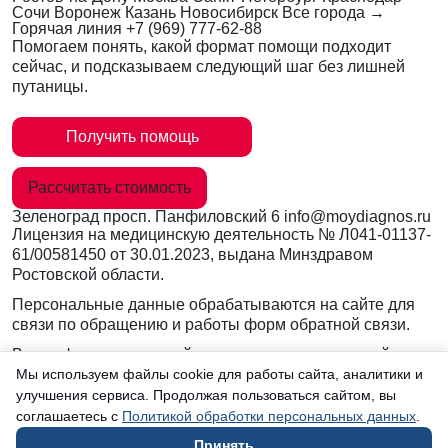
Сочи
Воронеж
Казань
Новосибирск
Все города →
Горячая линия
+7 (969) 777-62-88
Помогаем понять, какой формат помощи подходит
сейчас, и подсказываем следующий шаг без лишней
путаницы.
Получить помощь
Рассчитать стоимость
Зеленоград
просп. Панфиловский 6
info@moydiagnos.ru
Лицензия на медицинскую деятельность №
Л041-01137-
61/00581450
от 30.01.2023, выдана Минздравом
Ростовской области.
Персональные данные обрабатываются на сайте для
связи по обращению и работы форм обратной связи.
Вся информация на сайте носит ознакомительный
характер и не заменяет очную консультацию врача.
Мы используем файлы cookie для работы сайта, аналитики и
Консультации по телефону и в мессенджерах не
улучшения сервиса. Продолжая пользоваться сайтом, вы
являются медицинской услугой.
соглашаетесь с
Политикой обработки персональных данных
.
Принять
в Зеленограде
Согласие на обработку данных