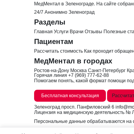
МедМентал в Зеленограде. На сайте собран
24/7
Анонимно
Зеленоград
Разделы
Главная
Услуги
Врачи
Отзывы
Полезные ст
Пациентам
Рассчитать стоимость
Как проходит обраще
МедМентал в городах
Ростов-на-Дону
Москва
Санкт-Петербург
Кр
Горячая линия
+7 (969) 777-62-88
Помогаем понять, какой формат помощи под
Бесплатная консультация
Рассчитат
Зеленоград
просп. Панфиловский 6
info@mo
Лицензия на медицинскую деятельность №
Персональные данные обрабатываются на с
Вся информация на сайте носит ознакомите