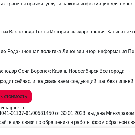
ы страницы врачей, услуг и важной информации для первог
атьи
Все города
Тесты
Истории выздоровления
Записаться
ние
Редакционная политика
Лицензии и юр. информация
Пе
аснодар
Сочи
Воронеж
Казань
Новосибирск
Все города →
ходит сейчас, и подсказываем следующий шаг без лишней 
ь стоимость
ydiagnos.ru
Л041-01137-61/00581450
от 30.01.2023, выдана Минздравом 
айте для связи по обращению и работы форм обратной свя
льный характер и не заменяет очную консультацию врача. 